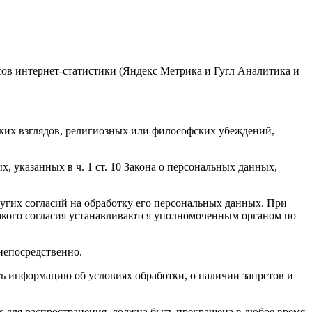
исов интернет-статистики (Яндекс Метрика и Гугл Аналитика и
ких взглядов, религиозных или философских убеждений,
 указанных в ч. 1 ст. 10 Закона о персональных данных,
ругих согласий на обработку его персональных данных. При
такого согласия устанавливаются уполномоченным органом по
непосредственно.
ать информацию об условиях обработки, о наличии запретов и
х для распространения, должна быть прекращена в любое время